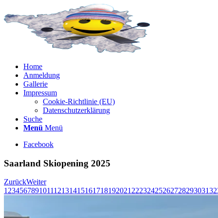
Home
Anmeldung
Gallerie
Impressum
Cookie-Richtlinie (EU)
Datenschutzerklärung
Suche
Menü
Menü
Facebook
Saarland Skiopening 2025
Zurück
Weiter
1
2
3
4
5
6
7
8
9
10
11
12
13
14
15
16
17
18
19
20
21
22
23
24
25
26
27
28
29
30
31
32